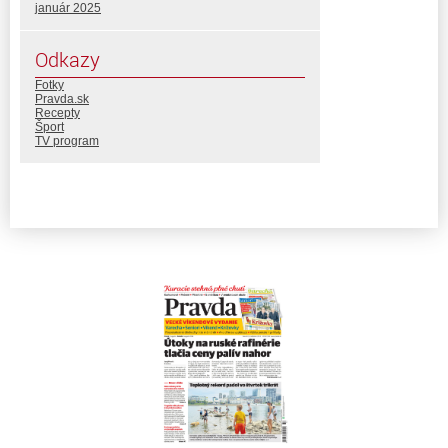
január 2025
Odkazy
Fotky
Pravda.sk
Recepty
Šport
TV program