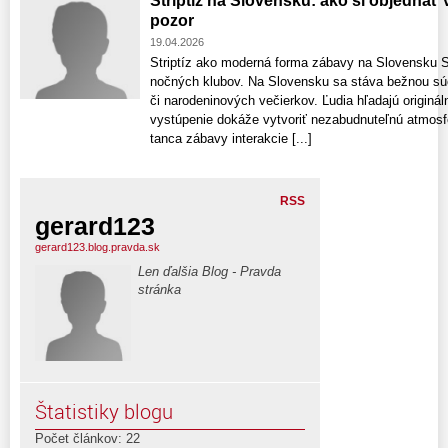
Striptíz na Slovensku: ako si objednať 
pozor
19.04.2026
Striptíz ako moderná forma zábavy na Slovensku St
nočných klubov. Na Slovensku sa stáva bežnou súč
či narodeninových večierkov. Ľudia hľadajú originál
vystúpenie dokáže vytvoriť nezabudnuteľnú atmosfé
tanca zábavy interakcie [...]
RSS
gerard123
gerard123.blog.pravda.sk
Len ďalšia Blog - Pravda
stránka
Štatistiky blogu
Počet článkov: 22