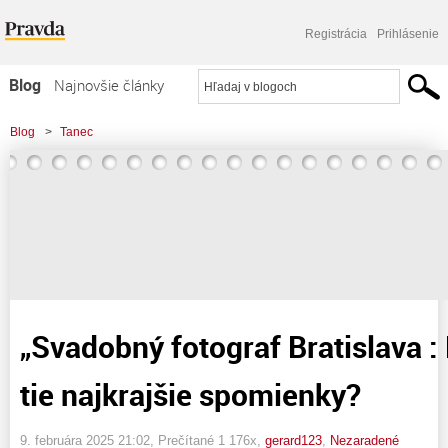
Registrácia
Prihlásenie
Blog
Najnovšie články
Najčítanejšie články
Blog
>
Tanec
Najkomentovanejšie články
>
"Svadobný fotograf Bratislava : Kde fotiť pre tie najkrajšie spomienky?
Zoznam blogov
Komerčné blogy
„Svadobný fotograf Bratislava : 
tie najkrajšie spomienky?
9. februára 2025 21:02
, Prečítané 1 176x,
gerard123
,
Nezaradené