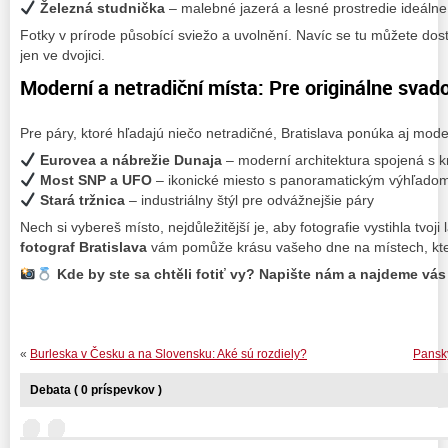
Železná studnička
– malebné jazerá a lesné prostredie ideálne 
Fotky v prírode působící sviežo a uvolnění. Navíc se tu můžete dost
jen ve dvojici.
Moderní a netradiční místa: Pre originálne svad
Pre páry, ktoré hľadajú niečo netradičné, Bratislava ponúka aj mod
Eurovea a nábrežie Dunaja
– moderní architektura spojená s 
Most SNP a UFO
– ikonické miesto s panoramatickým výhľado
Stará tržnica
– industriálny štýl pre odvážnejšie páry
Nech si vybereš místo, nejdůležitější je, aby fotografie vystihla tvoj
fotograf Bratislava
vám pomůže krásu vašeho dne na místech, kter
Kde by ste sa chtěli fotiť vy? Napište nám a najdeme vás 
«
Burleska v Česku a na Slovensku: Aké sú rozdiely?
Panský
Debata ( 0 príspevkov )