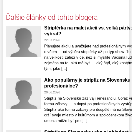
Ďalšie články od tohto blogera
Striptérka na malej akcii vs. velká párty
vybrat?
22.07.2026
Plánujete akciu a uvažujete nad profesionálnym vy
o všem — od výběru striptérky až po typ show. Tu j
na velikosti záleží více, než si myslíte Väčšina ľud
zejména na to, aká má byť — aký štýl, aký kostým
tým, jako [...]
Ako populárny je striptíz na Slovensku
profesionálne?
20.06.2026
Striptíz na Slovensku zažívají renesanciu. Čoraz v
formu zábavy — a dopyt po profesionálnych vystúpe
Striptíz ako forma zábavy pro dospělé má na Sloven
drží svoje miesto v kultúrnom a spoločenskom živo
umenia môže byť pre [...]